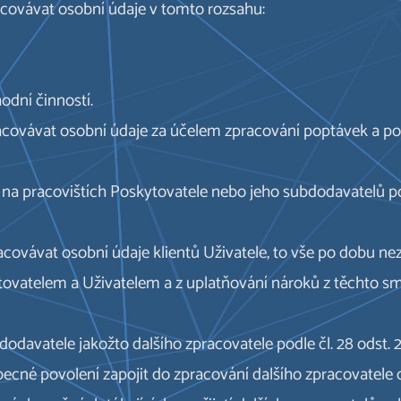
racovávat osobní údaje v tomto rozsahu:
hodní činností.
pracovávat osobní údaje za účelem zpracování poptávek a p
na pracovištích Poskytovatele nebo jeho subdodavatelů pod
racovávat osobní údaje klientů Uživatele, to vše po dobu n
tovatelem a Uživatelem a z uplatňování nároků z těchto sm
dodavatele jakožto dalšího zpracovatele podle čl. 28 odst.
obecné povolení zapojit do zpracování dalšího zpracovatele