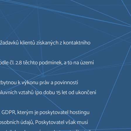
ožadavků klientů získaných z kontaktního
le čl. 2.8 těchto podmínek, a to na území
ezbytnou k výkonu práv a povinností
luvních vztahů (po dobu 15 let od ukončení
 2 GDPR, kterým je poskytovatel hostingu
 osobních údajů, Poskytovatel však musí