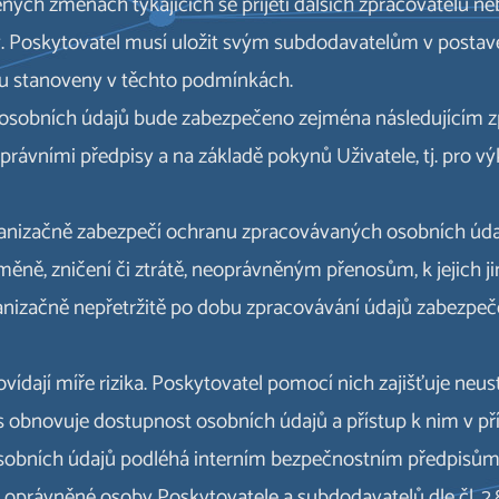
ých změnách týkajících se přijetí dalších zpracovatelů neb
 Poskytovatel musí uložit svým subdodavatelům v postave
sou stanoveny v těchto podmínkách.
ní osobních údajů bude zabezpečeno zejména následujícím
 právními předpisy a na základě pokynů Uživatele, tj. pro 
organizačně zabezpečí ochranu zpracovávaných osobních úd
změně, zničení či ztrátě, neoprávněným přenosům, k jejich
rganizačně nepřetržitě po dobu zpracovávání údajů zabezpe
ovídají míře rizika. Poskytovatel pomocí nich zajišťuje neus
s obnovuje dostupnost osobních údajů a přístup k nim v pří
 osobních údajů podléhá interním bezpečnostním předpisům
oprávněné osoby Poskytovatele a subdodavatelů dle čl. 2.