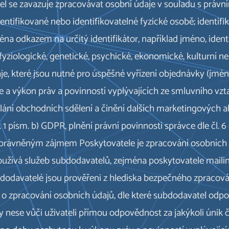
tel se zavazuje zpracovávat osobní údaje v souladu s právn
dentifikované nebo identifikovatelné fyzické osobě; identif
na odkazem na určitý identifikátor, například jméno, identifi
 fyziologické, genetické, psychické, ekonomické, kulturní n
je, které jsou nutné pro úspěšné vyřízení objednávky (jmén
le a výkon práv a povinností vyplývajících ze smluvního v
ílání obchodních sdělení a činění dalších marketingových
. 1 písm. b) GDPR, plnění právní povinnosti správce dle čl.
R. Oprávněným zájmem Poskytovatele je zpracování osobních
používá služeb subdodavatelů, zejména poskytovatele maili
bdodavatelé jsou prověřeni z hlediska bezpečného zpracová
o zpracování osobních údajů, dle které subdodavatel odpo
 nese vůči uživateli přímou odpovědnost za jakýkoli únik č