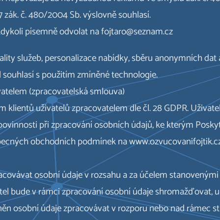
 7 zák. č. 480/2004 Sb. výslovně souhlasí.
 kdykoli písemně odvolat na fojtaro@seznam.cz
ality služeb, personalizace nabídky, sběru anonymních dat 
 souhlasí s použitím zmíněné technologie.
ovatelem (zpracovatelská smlouva)
m klientů uživatelů zpracovatelem dle čl. 28 GDPR. Uživate
vinnosti při zpracování osobních údajů, ke kterým Poskytov
cných obchodních podmínek na www.ozvucovanifojtik.cz (
racovávat osobní údaje v rozsahu a za účelem stanovenými v
l bude v rámci zpracování osobní údaje shromažďovat, uk
ávněn osobní údaje zpracovávat v rozporu nebo nad rámec 