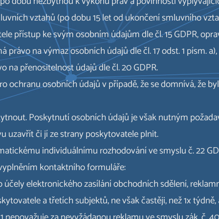
le po dobu nezbytnou k výkonu práv a povinností vyplývají
luvních vztahů (po dobu 15 let od ukončení smluvního vzt
ele přístup ke svým osobním údajům dle čl. 15 GDPR, opra
 právo na výmaz osobních údajů dle čl. 17 odst. 1 písm. a),
vo na přenositelnost údajů dle čl. 20 GDPR.
pro ochranu osobních údajů v případě, že se domnívá, že b
kytnout. Poskytnutí osobních údajů je však nutným požada
zavřít či jí ze strany poskytovatele plnit.
omatickému individuálnímu rozhodování ve smyslu č. 22 G
 vyplněním kontaktního formuláře:
ro účely elektronického zasílání obchodních sdělení, rekla
tovatele a třetích subjektů, ne však častěji, než 1x týdně,
.11.1 nepovažuje za nevyžádanou reklamu ve smyslu zák. č. 40