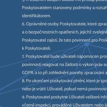
Poskytovatelem stanoveny podmínky a rozsah
identifikátorem.
6. Oprávněné osoby Poskytovatele, které zpra
a o bezpečnostních opatřeních, jejichž zveřejněn
Poskytovatel zajistí, že tato povinnost pro P
k Poskytovateli.
7. Poskytovatel bude uživateli nápomocen pros
povinnosti reagovat na žádosti o výkon práv su
GDPR, a to při zohlednění povahy zpracování a 
8. Po ukončení poskytování plnění, které je sp
nebo je vrátit Uživateli, pokud nemá povinnost
9. Poskytovatel poskytne Uživateli veškeré in
včetně inspekcí, prováděné Uživatelem nebo ji