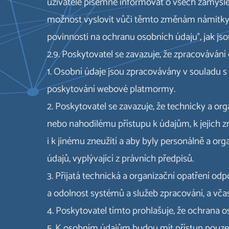
uživatele písemně informovat o všech zamýšlen
možnost vyslovit vůči těmto změnám námitky.
povinnosti na ochranu osobních údaju°, jak j
2.9. Poskytovatel se zavazuje, že zpracovává
1. Osobní údaje jsou zpracovávány v souladu s
poskytování webové platmormy.
2. Poskytovatel se zavazuje, že technicky a 
nebo nahodilému přístupu k údajům, k jejich 
i k jinému zneužití a aby byly personálně a o
údajů, vyplývající z právních předpisů.
3. Přijatá technická a organizační opatření odp
a odolnost systémů a služeb zpracování, a vča
4. Poskytovatel tímto prohlašuje, že ochrana
5. K osobním údajům budou mít přístup pouze 