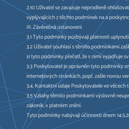
2.10 Uživatel se zavazuje neprodleně ohlašova
vyplývajících z těchto podmínek na a poskytn
III. Závěrečná ustanovení
3.1 Tyto podmínky pozbývají platnosti uplynutí
3.2 Uživatel souhlasí s těmito podmínkami zaš
si tyto podmínky přečetl, že s nimi vyjadřuje s
3.3 Poskytovatel je oprávněn tyto podmínky z
internetových stránkách, popř. zašle novou ver
3.4. Kontaktní údaje Poskytovatele ve věcech 
3.5 Vztahy těmito podmínkami výslovně neupr
zákoník, v platném znění.
Tyto podmínky nabývají účinnosti dnem 14.5.2