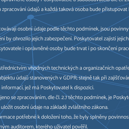
 zpracování údajů a každá taková osoba bude přistupov
covávají osobní údaje podle těchto podmínek, jsou povinny
í by ohrozilo jejich zabezpečení. Poskytovatel zajistí jejic
oskytovatele i oprávněné osoby bude trvat i po skončení pr
třednictvím vhodných technických a organizačních opatřen
bjektu údajů stanovených v GDPR; stejně tak při zajišťován
informací, jež má Poskytovatel k dispozici.
ojeno se zpracováním, dle čl. 2.7 těchto podmínek, je Posk
 uložit osobní údaje na základě zvláštního zákona.
formace potřebné k doložení toho, že byly splněny povinno
ným auditorem, kterého uživatel pověřil.