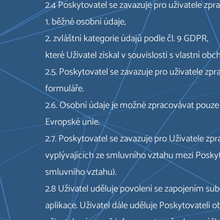
2.4 Poskytovatel se zavazuje pro uživatele zp
1. běžné osobní údaje,
2. zvláštní kategorie údajů podle čl. 9 GDPR,
které Uživatel získal v souvislosti s vlastní obc
2.5. Poskytovatel se zavazuje pro uživatele z
formuláře.
2.6. Osobní údaje je možné zpracovávat pouze 
Evropské unie.
2.7. Poskytovatel se zavazuje pro Uživatele zp
vyplývajících ze smluvního vztahu mezi Posky
smluvního vztahu).
2.8 Uživatel uděluje povolení se zapojením sub
aplikace. Uživatel dále uděluje Poskytovateli 