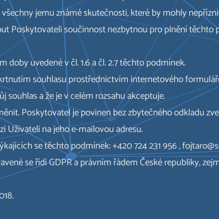
t všechny jemu známé skutečnosti, které by mohly nepřízni
out Poskytovateli součinnost nezbytnou pro plnění těchto
m doby uvedené v čl. 1.6 a čl. 2.7 těchto podmínek.
krtnutím souhlasu prostřednictvím internetového formuláře.
vůj souhlas a že je v celém rozsahu akceptuje.
měnit. Poskytovatel je povinen bez zbytečného odkladu zve
zi Uživateli na jeho e-mailovou adresu.
týkajících se těchto podmínek: +420 724 231 956 , fojtaro
avené se řídí GDPR a právním řádem České republiky, zej
018.