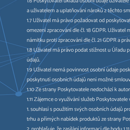
1.6 Poskytovatel ukládá osobní údaje uživate
a uživatelem a uplatňování nároků z těchto sm
1.7 Uživatel má právo požadovat od poskytovat
omezení zpracování dle čl. 18 GDPR. Uživatel má
námitku proti zpracování dle čl. 21 GDPR a prá
1.8 Uživatel má právo podat stížnost u Úřadu 
údajů.
1.9 Uživatel nemá povinnost osobní údaje pos
poskytnutí osobních údajů není možné smlouvu u
1.10 Ze strany Poskytovatele nedochází k aut
1.11 Zájemce o využívání služeb Poskytovatele
1. souhlasí s použitím svých osobních údajů p
trhu a přímých nabídek produktů ze strany Posky
2. prohlašuje, že zasílání informací dle bodu 1