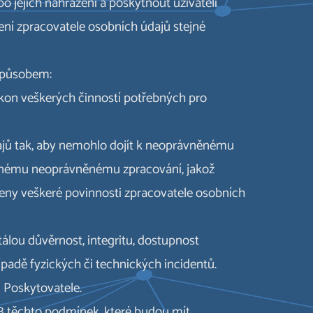
o jejich nahrazení a poskytnout uživateli
ní zpracovatele osobních údajů stejné
 způsobem:
výkon veškerých činností potřebných pro
ajů tak, aby nemohlo dojít k neoprávněnému
 jinému neoprávněnému zpracování, jakož
čeny veškeré povinnosti zpracovatele osobních
tálou důvěrnost, integritu, dostupnost
padě fyzických či technických incidentů.
 Poskytovatele.
8 těchto podmínek, které budou mít