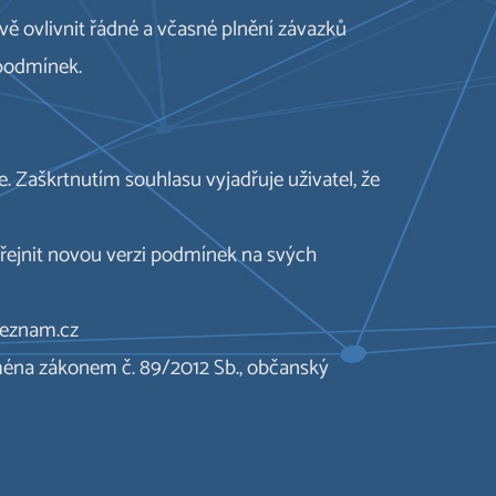
vě ovlivnit řádné a včasné plnění závazků
 podmínek.
 Zaškrtnutím souhlasu vyjadřuje uživatel, že
řejnit novou verzi podmínek na svých
@seznam.cz
ména zákonem č. 89/2012 Sb., občanský