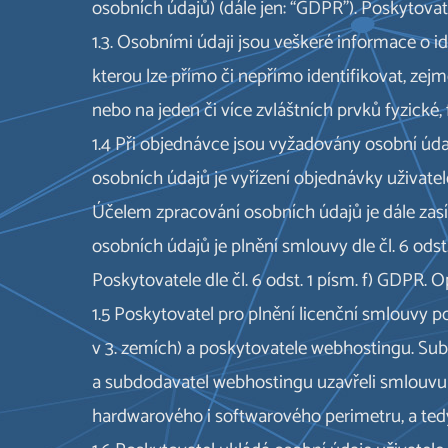
osobních údajů) (dále jen: “GDPR”). Poskytova
1.3. Osobními údaji jsou veškeré informace o i
kterou lze přímo či nepřímo identifikovat, zejmé
nebo na jeden či více zvláštních prvků fyzické,
1.4 Při objednávce jsou vyžadovány osobní úda
osobních údajů je vyřízení objednávky uživate
Účelem zpracování osobních údajů je dále zas
osobních údajů je plnění smlouvy dle čl. 6 odst
Poskytovatele dle čl. 6 odst. 1 písm. f) GDP
1.5 Poskytovatel pro plnění licenční smlouvy 
v 3. zemích) a poskytovatele webhostingu. Su
a subdodavatel webhostingu uzavřeli smlouvu 
hardwarového i softwarového perimetru, a tedy