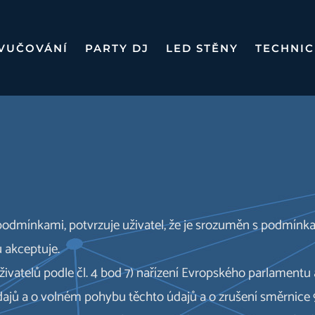
VUČOVÁNÍ
PARTY DJ
LED STĚNY
TECHNIC
 podmínkami, potvrzuje uživatel, že je srozuměn s podmínka
u akceptuje.
živatelů podle čl. 4 bod 7) nařízení Evropského parlament
dajů a o volném pohybu těchto údajů a o zrušení směrnice