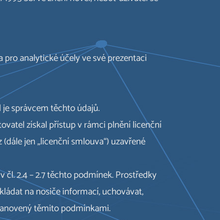
a pro analytické účely ve své prezentaci
l je správcem těchto údajů.
atel získal přístup v rámci plnění licenční
dále jen „licenční smlouva“) uzavřené
 čl. 2.4 – 2.7 těchto podmínek. Prostředky
ládat na nosiče informací, uchovávat,
stanovený těmito podmínkami.