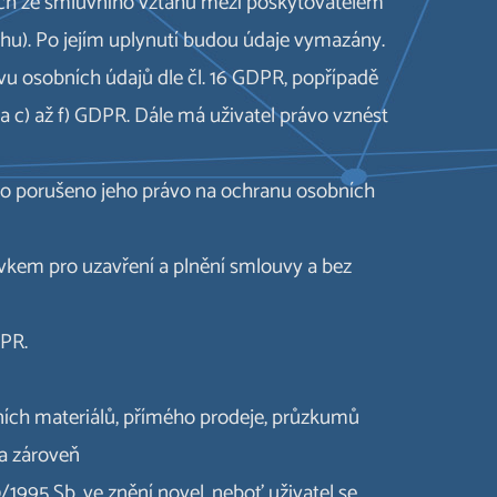
cích ze smluvního vztahu mezi poskytovatelem
ahu). Po jejím uplynutí budou údaje vymazány.
vu osobních údajů dle čl. 16 GDPR, popřípadě
 a c) až f) GDPR. Dále má uživatel právo vznést
ylo porušeno jeho právo na ochranu osobních
vkem pro uzavření a plnění smlouvy a bez
DPR.
mních materiálů, přímého prodeje, průzkumů
 a zároveň
/1995 Sb. ve znění novel, neboť uživatel se