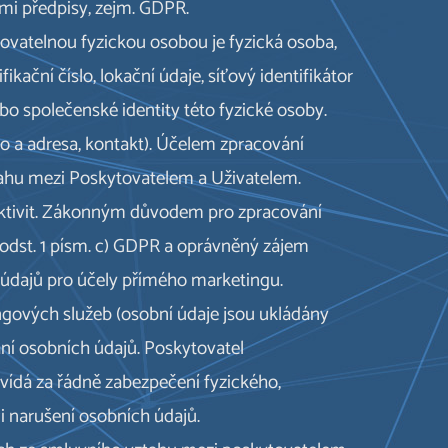
ími předpisy, zejm. GDPR.
ikovatelnou fyzickou osobou je fyzická osoba,
kační číslo, lokační údaje, síťový identifikátor
ebo společenské identity této fyzické osoby.
o a adresa, kontakt). Účelem zpracování
ztahu mezi Poskytovatelem a Uživatelem.
 aktivit. Zákonným důvodem pro zpracování
 6 odst. 1 písm. c) GDPR a oprávněný zájem
 údajů pro účely přímého marketingu.
ngových služeb (osobní údaje jsou ukládány
ní osobních údajů. Poskytovatel
vídá za řádně zabezpečení fyzického,
i narušení osobních údajů.