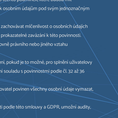
at k osobním údajům pod svým jednoznačným
 zachovávat mlčenlivost o osobních údajích
h prokazatelné zavázání k této povinnosti.
acovně právního nebo jiného vztahu
í, pokud je to možné, pro splnění uživatelovy
í souladu s povinnostmi podle čl. 32 až 36
ytovatel povinen všechny osobní údaje vymazat,
sti podle této smlouvy a GDPR, umožní audity,