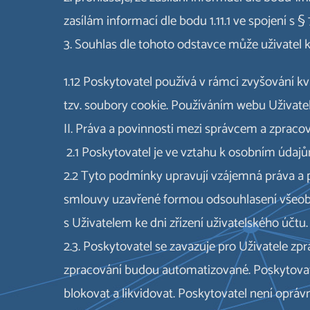
zasílám informací dle bodu 1.11.1 ve spojení s §
3. Souhlas dle tohoto odstavce může uživatel
1.12 Poskytovatel používá v rámci zvyšování kv
tzv. soubory cookie. Používáním webu Uživatel
II. Práva a povinnosti mezi správcem a zprac
2.1 Poskytovatel je ve vztahu k osobním údajů
2.2 Tyto podmínky upravují vzájemná práva a po
smlouvy uzavřené formou odsouhlasení všeobe
s Uživatelem ke dni zřízení uživatelského účtu.
2.3. Poskytovatel se zavazuje pro Uživatele zp
zpracování budou automatizované. Poskytovate
blokovat a likvidovat. Poskytovatel není opr